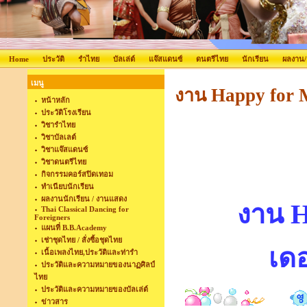
Home
ประวัติ
รำไทย
บัลเล่ต์
แจ๊สแดนซ์
ดนตรีไทย
นักเรียน
ผลงาน
เมนู
งาน Happy for 
หน้าหลัก
ประวัติโรงเรียน
วิชารำไทย
วิชาบัลเลต์
วิชาแจ๊สแดนซ์
วิชาดนตรีไทย
กิจกรรมคอร์สปิดเทอม
ทำเนียบนักเรียน
ผลงานนักเรียน / งานแสดง
งาน H
Thai Classical Dancing for
Foreigners
แผนที่ B.B.Academy
เช่าชุดไทย / สั่งซื้อชุดไทย
เด
เนื้อเพลงไทย,ประวัติและท่ารำ
ประวัติและความหมายของนาฏศิลป์
ไทย
ประวัติและความหมายของบัลเล่ต์
ข่าวสาร