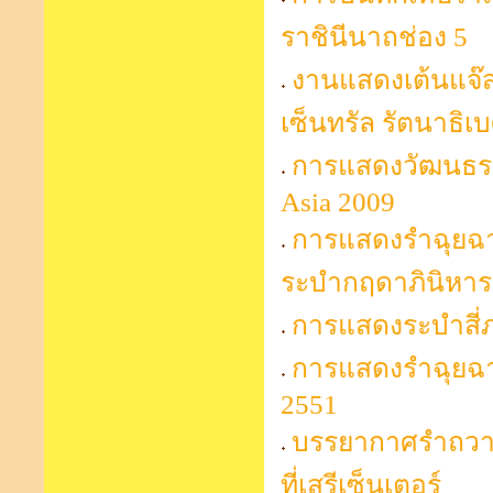
ราชินีนาถช่อง 5
งานแสดงเต้นแจ๊
เซ็นทรัล รัตนาธิเบ
การแสดงวัฒนธรร
Asia 2009
การแสดงรำฉุยฉาย
ระบำกฤดาภินิหาร 
การแสดงระบำสี่ภา
การแสดงรำฉุยฉา
2551
บรรยากาศรำถวายพ
ที่เสรีเซ็นเตอร์