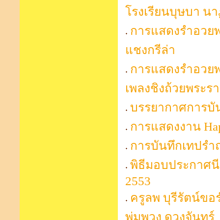
โรงเรียนบุษบา นา
การแสดงรำอวยพร
แชงกรีล่า
การแสดงรำอวยพร
เพลงชิงถ้วยพระร
บรรยากาศการบันท
การแสดงงาน Hap
การบันทึกเทปรำ
พิธีมอบประกาศนีย
2553
ครูลพ บุรีรัตน์ข
พุ่มพวง ดวงจันทร์