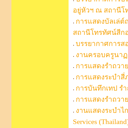
อยู่หัวฯ ณ สถานีโท
การแสดงบัลเล่ต์
สถานีโทรทัศน์สีก
บรรยากาศการสอบ
งานครอบครูนาฏศิ
การแสดงรำถวายพร
การแสดงระบำสี่
การบันทึกเทป รำ
การแสดงรำถวายพ
งานแสดงระบำไกรล
Services (Thaila