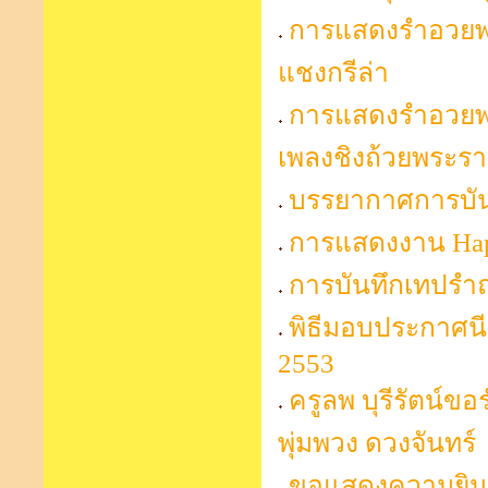
การแสดงรำอวยพร
แชงกรีล่า
การแสดงรำอวยพร
เพลงชิงถ้วยพระร
บรรยากาศการบันท
การแสดงงาน Hap
การบันทึกเทปรำ
พิธีมอบประกาศนีย
2553
ครูลพ บุรีรัตน์ข
พุ่มพวง ดวงจันทร์
ขอแสดงความยินดี