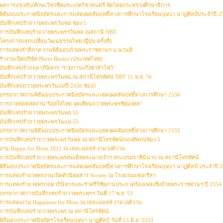
ผลการแข่งขันทักษะวิชาชีพประเภทวิชาดนตรี จัดโดยกระทรวงศึกษาธิการ
พิธีมอบประกาศนียบัตรและการแสดงผลสัมฤทธิ์ทางการศึกษาโรงเรียนบุษบา นาฏศิลป์ประจำปี 2
บันทึกเทปรำถวายพระพรวันพ่อ ช่อง 5
การบันทึกเทปรำถวายพระพรฯวันพ่อ ณสถานี NBT
โครงการแลกเปลี่ยนวัฒนธรรมไทย-ญี่ปุ่น ครั้งที่1
การแสดงรำสี่ภาค งานพิธีมอบถ้วยพระราชทานฯ บ.นานมี
รำงานเปิดบริษัท Phyto Biotics (ประเทศไทย)
บันทึกเทปรำกฤดาภินิหาร "รายการแก๊งซ่าท้าโชว์"
บันทึกเทปรำถวายพระพรวันพ่อ ณ สถานีโทรทัศน์ NBT 11 พ.ย. 56
บันทึกเทปถวายพระพรวันแม่ปี 2556 ช่อง5
บรรยากาศงานพิธีมอบประกาศนียบัตรและแสดงผลสัมฤทธิ์ทางการศึกษา 2556
การถ่ายทอดสดงาน"ร้อยใจไทย จุดเทียนถวายพระพรชัยมงคล"
บันทึกเทปรำถวายพระพรวันพ่อ 55
บันทึกเทปรำถวายพระพรวันแม่ 55
บรรยากาศงานพิธีมอบประกาศนียบัตรและแสดงผลสัมฤทธิ์ทางการศึกษา 2555
การบันทึกเทปรำถวายพระพรวันพ่อ ณ สถานีโทรทัศน์กองทัพบปช่อง 5
งาน Happy for Mom 2011 ณ เดอะมอลล์ งามวงศ์วาน
การบันทึกเทปรำถวายพระพรสมเด็จพระนางเจ้าฯ พระบรมราชินีนาถ ณ สถานีโทรทัศน์
พิธีมอบประกาศนียบัตรและการแสดงผลสัมฤทธิ์ทางการศึกษาโรงเรียนบุษบา นาฏศิลป์ ประจำปี 
การแสดงรำอวยพรงานเปิดตัวนิตยสาร Society ณ โรงแรมแชงกรีล่า
การแสดงรำอวยพรกฤดาภินิหารและรำศรีวิชัยงานประกวดร้องเพลงชิงถ้วยพระราชทานฯ ปี 2554
บรรยากาศการบันทึกเทปรำถวายพระพรฯ วันที่ 17 พ.ย. 53
การแสดงงาน Happiness for Mom ณ เดอะมอลล์ งามวงศ์วาน
การบันทึกเทปรำถวายพระพร ณ สถานีโทรทัศน์
พิธีมอบประกาศนียบัตรโรงเรียนบุษบา นาฏศิลป์ วันที่ 13 มิ.ย. 2553