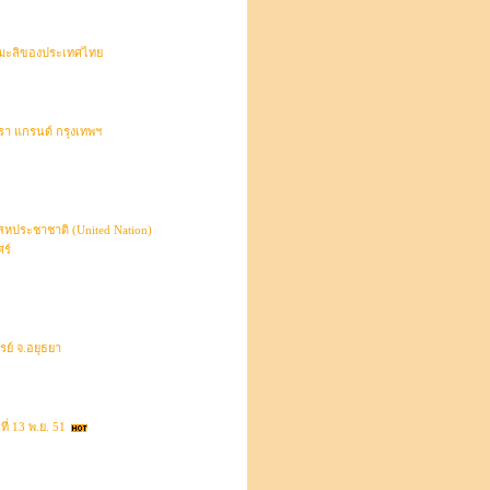
มมะลิของประเทศไทย
รา แกรนด์ กรุงเทพฯ
สหประชาชาติ (United Nation)
ร์
ย์ จ.อยุธยา
่ 13 พ.ย. 51