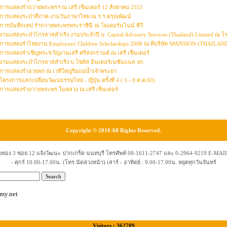
การแสดงรำถวายพระพรฯ ณ เสรี เซ็นเตอร์ 12 สิงหาคม 2551
การแสดงระบำสี่ภาค งานวันภาษาไทย ณ ร.ร.ดรุณพัฒน์
การบันทึกเทป รำถวายพระพรพระราชินี ณ โมเดอร์นไนน์ ทีวี
งานแสดงระบำไกรลาสสำเริง งานประจำปี บ. Capital Advisory Services (Thailand) Limited ณ 
การแสดงรำไทยงาน Employees' Children Scholarships 2008 ณ ที่บริษัท SPANSION (THAILAN
การแสดงรำเชิญพระขวัญงานเสรี ศรีสงกรานต์ ณ เสรี เซ็นเตอร์
งานแสดงระบำไกรลาสสำเริง บ.โซตัส อินเตอร์เนชันแนล จก.
การแสดงรำอวยพร ณ เวทีใหญ่ริมแม่น้ำเจ้าพระยา
โครงการแลกเปลี่ยนวัฒนธรรมไทย - ญี่ปุ่น ครั้งที่ 4 ( 5 - 8 ต.ค.60)
การแสดงรำถวายพระพร ในหลวง ณ เสรี เซ็นเตอร์
Copyright © 2010 All Rights Reserved.
่ไชยทอง 3 ซอย 12 แจ้งวัฒนะ ปากเกร็ด นนทบุรี โทรศัพท์ 08-1611-2747 และ 0-2964-9219 E-MAI
- ศุกร์ 10.00-17.00น. (โทร.นัดล่วงหน้า) เสาร์ - อาทิตย์ : 9.00-17.00น. หยุดทุกวันจันทร์
my.net
Visitors : 362709