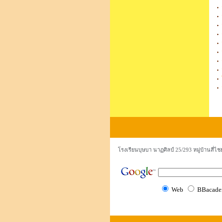
โรงเรียนบุษบา นาฏศิลป์ 25/293 หมู่บ้านสี
Web
BBacade