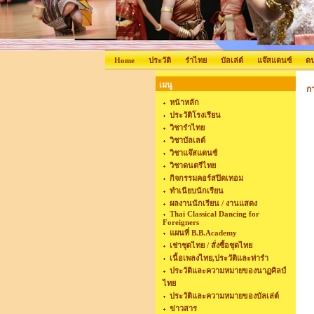
Home
ประวัติ
รำไทย
บัลเล่ต์
แจ๊สแดนซ์
ดน
เมนู
ก
หน้าหลัก
ประวัติโรงเรียน
วิชารำไทย
วิชาบัลเลต์
วิชาแจ๊สแดนซ์
วิชาดนตรีไทย
กิจกรรมคอร์สปิดเทอม
ทำเนียบนักเรียน
ผลงานนักเรียน / งานแสดง
Thai Classical Dancing for
Foreigners
แผนที่ B.B.Academy
เช่าชุดไทย / สั่งซื้อชุดไทย
เนื้อเพลงไทย,ประวัติและท่ารำ
ประวัติและความหมายของนาฏศิลป์
ไทย
ประวัติและความหมายของบัลเล่ต์
ข่าวสาร