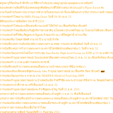
ครูลพ บุรีรัตน์ขอรำลึกถึง 18 ปีที่จากไปของนางพญาลูกทุ่ง คุณพุ่มพวง ดวงจันทร์
ขอแสดงความยินดีกับน้องพลอยลูกศิษย์คนเก่งที่ได้ตำแหน่ง McDonald"s Player Escort ค่ะ
งานวันคล้ายวันสถาปนากรมการค้าภายในครบรอบ 68 ปีและพิธีมอบรางวัลการประกวดข้าวหอ
การแสดงรำไทยงาน SMEs Flying Geese วันที่ 29-30 เม.ย. 53
พิธีมอบประกาศนียบัตร ประจำปี 2553
การแสดงรำไทยและแจ๊สแดนซ์งานเบนซ์ โบ๊ทโชว์ ณ เซ็นทรัลรัตนาธิเบศร์
การแสดงรำไทยเพื่อต้อนรับผู้บริหารต่างชาติบ.อโทเทค (ประเทศไทย) ณ โรงแรมโซฟิเทล เซ็นทา
การแสดงรำศรีวิชัย,เชิญพระขวัญและรำดอกบัว ณ เวทีใหญ่ท่าน้ำปากเกร็ด
การแสดงจีน-ไทยสามัคคี งาน 60 ปี บ.นานมี จำกัด
การบันทึกเทปการเต้นบัลเล่ต์ถวายพระพรฯ ณ สทท. กรมประชาสัมพันธ์ วันที่ 18 พ.ย. 52
การบันทึกเทปการรำถวายพระพรฯ ณ สถานีโทรทัศน์กองทัพบกช่อง 5 วันที่ 6 พ.ย. 52
การแสดงวัฒนธรรมไทยในการประชุม Asia-Pacific High-level Forum on ICPD at 15 ณ องค์การ
การแสดงรำฉุยฉายพราหมณ์ วันแม่แห่งชาติ&เทศกาลขนมไทย 12 ส.ค. 52 ณ เซ็นทรัลรัตนาธิเบศ
งานแสดงรำ 4 ภาค องค์การสหประชาชาติ
การบันทึกเทปรำถวายพระพรสมเด็จพระนางเจ้าฯพระบรมราชินีนาถช่อง 5
งานแสดงเต้นแจ๊สแดนซ์ชุดNobody และ รำฉุยฉายพราหมณ์ ณ เซ็นทรัล รัตนาธิเบศร์
การแสดงวัฒนธรรม 4 ภาค ณ งาน THAIFEX-World of Food Asia 2009
การแสดงรำฉุยฉายพราหมณ์ ระบำเทพบันเทิง รำศรีวิชัย และระบำกฤดาภินิหาร ณ วัดพุทธไทศวรร
การแสดงระบำสี่ภาค ณ เสรีเซ็นเตอร์ 14 เม.ย. 52
การแสดงรำฉุยฉายพราหมณ์และรำเชิญพระขวัญ วันที่ 25 ธ.ค. 2551
บรรยากาศรำถวายพระพรพรบาทสมเด็จพระเจ้าอยู่หัว 5 ธ.ค. 51 ที่เสรีเซ็นเตอร์
บรรยากาศการบันทึกเทปรำถวายพระพรพระบาทสมเด็จพระเจ้าอยู่หัวฯ ณ สถานีโทรทัศน์ NBT วันที
การแสดงบัลเล่ต์ถวายพระพรพระบาทสมเด็จฯพระเจ้าอยู่หัว ณ สถานีโทรทัศน์สีกองทัพบกช่อง 5
บรรยากาศการสอบเลื่อนชั้นวิชารำไทย
งานครอบครูนาฏศิลป์ วันพฤหัสที่ 11 กันยายน 2551