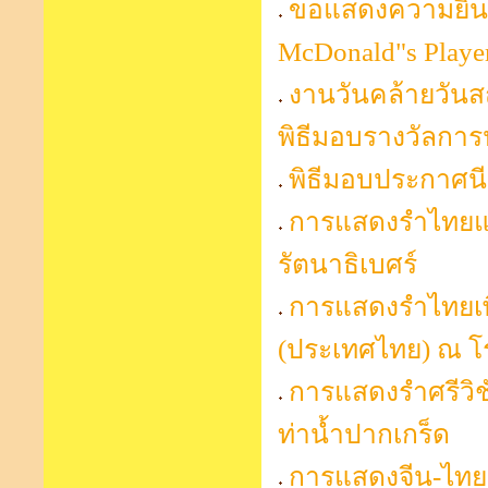
ขอแสดงความยินดี
McDonald"s Player
งานวันคล้ายวัน
พิธีมอบรางวัลกา
พิธีมอบประกาศนี
การแสดงรำไทยแล
รัตนาธิเบศร์
การแสดงรำไทยเพื
(ประเทศไทย) ณ โ
การแสดงรำศรีวิช
ท่าน้ำปากเกร็ด
การแสดงจีน-ไทยส