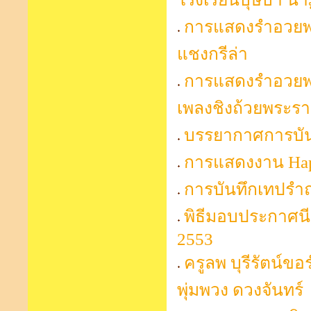
การแสดงรำอวยพร
แชงกรีล่า
การแสดงรำอวยพร
เพลงชิงถ้วยพระร
บรรยากาศการบันท
การแสดงงาน Hap
การบันทึกเทปรำ
พิธีมอบประกาศนีย
2553
ครูลพ บุรีรัตน์ข
พุ่มพวง ดวงจันทร์