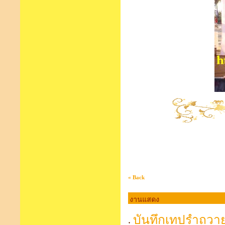
« Back
งานแสดง
บันทึกเทปรำถวา