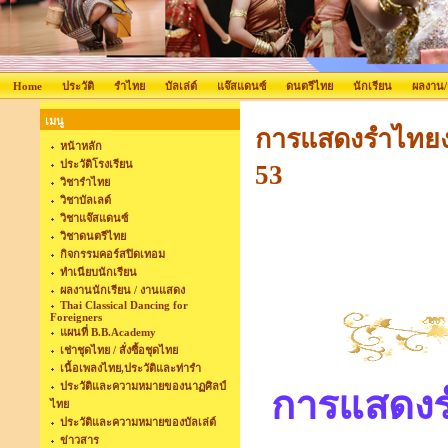
Home
ประวัติ
รำไทย
บัลเล่ต์
แจ๊สแดนซ์
ดนตรีไทย
นักเรียน
ผลงาน
เมนู
การแสดงรำไทยงาน
หน้าหลัก
ประวัติโรงเรียน
53
วิชารำไทย
วิชาบัลเลต์
วิชาแจ๊สแดนซ์
วิชาดนตรีไทย
กิจกรรมคอร์สปิดเทอม
ทำเนียบนักเรียน
ผลงานนักเรียน / งานแสดง
Thai Classical Dancing for
Foreigners
แผนที่ B.B.Academy
เช่าชุดไทย / สั่งซื้อชุดไทย
เนื้อเพลงไทย,ประวัติและท่ารำ
ประวัติและความหมายของนาฏศิลป์
การแสดงร
ไทย
ประวัติและความหมายของบัลเล่ต์
ข่าวสาร